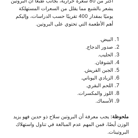
أكثر من 80 سعرة حرارية، بجانب طبعًا أن البروتين
يشعر بالشبع مما يقلل من السعرات المستهلكة
يوميًا بمقدار 400 تقريبًا حسب الدراسات، وإليكم
أهم الأطعمة التي تحتوي على البروتين.
البيض.
صدور الدجاج.
الحليب.
الشوفان.
الجبن القريش.
الزبادي اليوناني.
اللحم البقري.
اللوز والمكسرات.
الأسماك.
ملحوظة:
يجب معرفة أن البروتين سلاح ذو حدين فهو يزيد
الوزن أيضًا، فمن المهم عدم المبالغة في تناول واستهلاك
البروتينات.