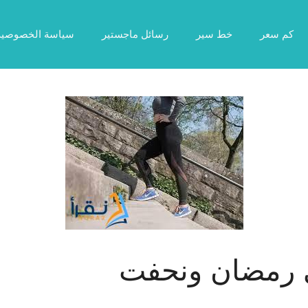
كم سعر
خط سير
رسائل ماجستير
سياسة الخصوصية
 رمضان ونحفت