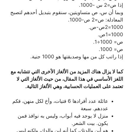
إذا ص=2 س -1000.
وبما أن س، ص متساويتين، سنقوم بتبديل أحدهم لتصبح
المعادلة: ص=2 ص-1000.
1000=2ص-ص.
1000=1ص.
ص= 1000÷1.
ص= 1000.
إذا راتب كل من مها وصديقتها هو 1000 جنية.
كما لا يزال هناك المزيد من الألغاز الأخرى التي تتشابه مع
اللغز الأساسي في هذا المقال، من حيث الألغاز التي لا
تعتمد على العمليات الحسابية، وهي الألغاز التالية.
عائلة عدد أفرادها 6 فتيات، وأخ لكل منهن، فكم
عددهم. سبعة
منزل لا يوجد فيه أبواب، وليس به نوافذ فمن
يكون. بيت الشعر.
هو أبن والدتك، كما أنه ابن والدك، ولكنه ليس