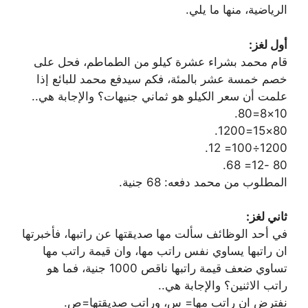
الرياضية، منها ما يلي.
أول لغز:
قام محمد بشراء عشرة كيلو من الطماطم، فحل على
خصم خمسة عشر بالمئة، فكم سيدفع محمد للبائع إذا
علمت أن سعر الكيلو هو ثماني جنيهات؟ والإجابة هي..
10×8=80.
80×15=1200.
1200÷100= 12.
80 -12= 68.
المطلوب من محمد دفعه: 68 جنية.
ثاني لغز:
في أحد الوظائف سألت مها صديقتها عن راتبها، فأخبرتها
ان راتبها يساوي نفس راتب مها، وان قيمة راتب مها
تساوي ضعف قيمة راتبها ناقص 1000 جنية، فما هو
راتب الاثنين؟ والإجابة هي..
نفترض ان راتب مها= س، وراتب صديقتها=ص.