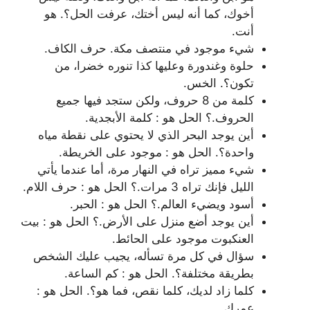
أخوك، كما أنه ليس أختك، عرفت الحل؟. هو
أنت.
شيء موجود في منتصف مكة. حرف الكاف.
حلوة وغندورة وعليها كذا تنوره خضرا، من
تكون؟. الخس.
كلمة من 8 حروف، ولكن ستجد فيها جميع
الحروف.؟ الحل هو : كلمة الأبجدية.
أين يوجد البحر الذي لا يحتوي على نقطة مياه
واحدة؟. الحل هو : موجود على الخريطة.
شيء مميز تراه في النهار مرة، أما عندما يأتي
الليل فإنك تراه 3 مرات.؟ الحل هو : حرف اللام.
أسود ويضيء العالم.؟ الحل هو : الحبر.
أين يوجد أضع منزل على الأرض.؟ الحل هو : بيت
العنكبوت موجود على الحائط.
سؤال في كل مرة تسأله، يجيب عليك الشخص
بطريقة مختلفة؟. الحل هو : كم الساعة.
كلما زاد لديك، كلما نقص، فما هو؟. الحل هو :
عمرك.