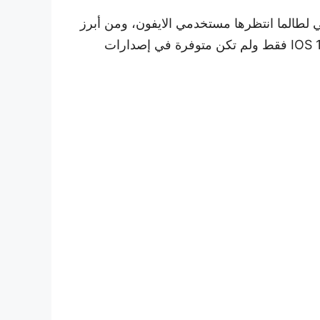
 لطالما انتظرها مستخدمي الايفون، ومن أبرز
هذه المميزات هو أنه أصبح بإمكانك تعيين متصفح افتراضي بدلا من متصفح Safari، وهذه الميزة بالطبع في IOS 14 فقط ولم تكن متوفرة في إصدارات