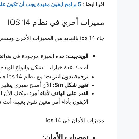
اقرا ايضا :
5 برامج ايفون مفيدة يجب أن تكون علي هاتفك
مميزات أخري في نظام IOS 14
جاء ios 14 بالعديد من المميزات الأخري وسنعرض لكم أبرزها
الويدجيت:
هذه الميزة موجودة في هواتف
أمامك عدة خيارات لشكل وانواع الويد
ترجمة بدون انترنت:
مع نظام
ios 14 قامت أبل باضافة تطبيق ترجمة خاص بها، يتميز التطبيقات بأنه لا يحتاج لانترنت وكذلك سرعته.
تغيير شكل Siri:
الآن أصبح سيري يظهر 
النقر علي الهاتف لأداء أمر:
يمكنك الآن ا
الايفون بأداء أمر معين تقوم بعيينه أنت س
مميزات الأمان في ios 14
توصيات الأمان: