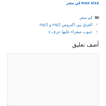
max size في مصر
التصنيفات
كم سعر
الفرق بين اكتروس mp2 و mp3
حبوب صفراء عليها حرف v
أضف تعليق
تعليق