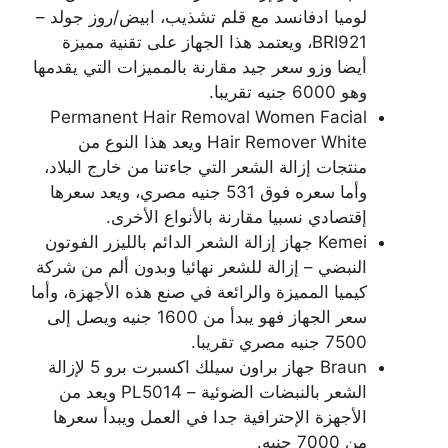
لوميا ادفانسد مع قلم تشذيب، ابيض/روز جولد –
BRI921، ويعتمد هذا الجهاز على تقنية مميزة
أيضا وزو سعر جيد مقارنة بالمميزات التي يقدمها
وهو 6000 جنيه تقريبا.
Permanent Hair Removal Women Facial
Hair Remover White ويعد هذا النوع من
منتجات إزالة الشعر التي جاءتنا من خارج البلاد،
وأما سعره فوق 531 جنيه مصري، ويعد سعرها
إقتصادي نسبيا مقارنة بالأنواع الأخرى.
Kemei جهاز إزالة الشعر الدائم بالليزر الفوتون
النبضي – إزالة للشعر نهائيا وبدون ألم من شركة
كيميا المميزة والرائعة في صنع هذه الأجهزة، وأما
سعر الجهاز فهو يبدأ من 1600 جنيه ويصل إلى
7500 جنيه مصري تقريبا.
Braun جهاز براون سيلك اكسبرت برو 5 لإزالة
الشعر بالنبضات الضوئية – PL5014 ويعد من
الأجهزة الإحترافية جدا في العمل ويبدأ سعرها
من 7000 جنيه.