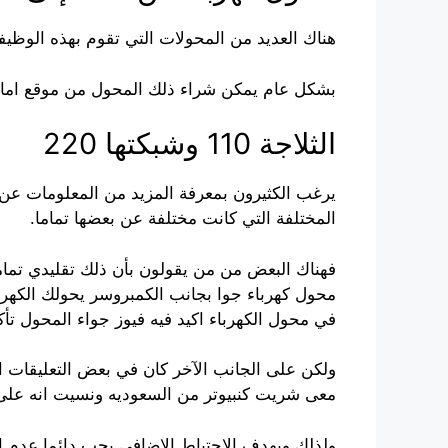
هناك العديد من المحولات التي تقوم بهذه الوظيف
بشكل عام يمكن شراء ذلك المحول من موقع امازون لانه ي
الثلاجة 110 وشبكتها 220
يرغب الكثيرون بمعرفة المزيد من المعلومات عن 
المختلفة التي كانت مختلفة عن بعضها تماما.
في محول الكهرباء اكيد فيه فيوز جواء المحول تأك
ولكن على الجانب الآخر كان في بعض التعليقات 
معى شريت كنبيوتر من السعوديه ونسيت انه على 110 فولت وعندنا 220 وشغلته وعطب والعوض على الله بعض الاجهزه فيها افيوز ولا اتماتيك ي
ولذلك وبهدف الاحتياط الإضافي يجب دائما عدم ال