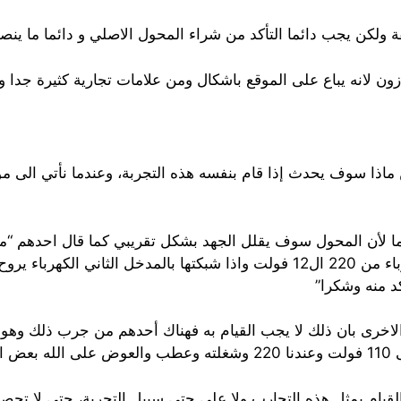
ة ولكن يجب دائما التأكد من شراء المحول الاصلي و دائما ما ينص
باع على الموقع باشكال ومن علامات تجارية كثيرة جدا ويقدر سعره في حوال
ماذا سوف يحدث إذا قام بنفسه هذه التجربة، وعندما نأتي الى مو
محول كهرباء جوا بجانب الكمبروسر يحولك الكهرباء من 220 ال12 فولت واذا شبكت
د منه وشكرا”
الاخرى بان ذلك لا يجب القيام به فهناك أحدهم من جرب ذلك و
فصل”
قيام بمثل هذه التجارب ولا على حتى سبيل التجربة، حتى لا تحصل