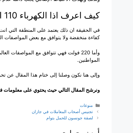
كيف اعرف اذا الكهرباء 110 او 220؟
كفاءة منخفضة ولا يتوافق مع بعض المواصفات الع
المواطنين.
وإلى هنا نكون وصلنا إلى ختام هذا المقال عن تحويل الثلاجة من 110 الى 220، ومن المهم الحرص على التواصل مع الكهر
ونرشح المقال التالي حيث يحتوي على معلومات في 
التصنيفات
منوعات
تجنيس أصحاب المعاملات في جازان
لصقة جونسون للحمل بتوام