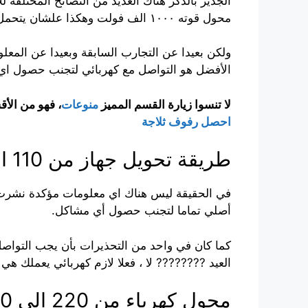
محول قوته ١٠٠٠ الف فولت وهكذا علشان يتحمل تاكد من قوه الثلاجة اول وخذ قوه المحول أقوى منه”
ولكن بعيدا عن التجارب السابقة وبعيدا عن المعل
الأفضل هو التواصل مع كهربائي لتجنب حصول اي م
لا تنسوا زيارة القسم المميز
منوعات
، فهو من الأ
احصل رفوف ثلاجة
طريقة تحويل جهاز من 110 الى 220
في الحقيقة ليس هناك اي معلومات مؤكدة نشرت
أصلي تماما لتجنب حصول أي مشاكل.
كما كان في واحد من التحذيرات بأن يجب التوا
العيد ???????? لا ، فعلا لازم كهربائي يعملك هي
محول كهرباء من 220 إلى 110