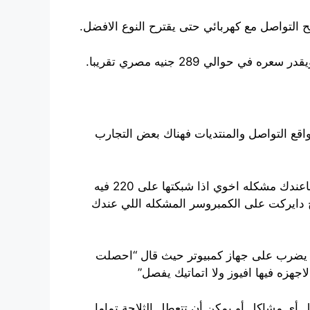
ح التواصل مع كهربائي حتى يقترح النوع الافضل.
ي 289 جنيه مصري تقريبا.
اقع التواصل والمنتديات فهناك بعض التجارب
فهناك البعض من من يقولون بأن ذلك تقليدي تماما لأن المحول سوف يقلل الجهد بشكل تقريبي كما قال احدهم “ماعندك مشكله اخوي اذا شبكتها على 220 فيه
ها بالمدخل الثاني الكهرباء يروح دايركت على الكمبروسر المشكله اللي عندك
هو يضرب على جهاز كمبيوتر حيث قال “احصلت
 أي مشاكل أو يمكن أن تتعطل الثلاجة تماما.