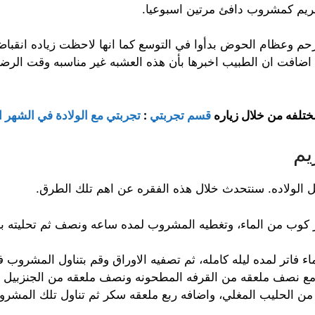
ريم كمشروب دافئ مرتين اسبوعيا.
لرحم وعظام الحوض بدأوا في التوسع كما انها لاحظت زياده انقب
كنها اضافت ان الطبيب اخبرها بأن هذه العشبه غير مناسبه وقت ا
ختلفه من خلال زياره
قسم تجربتي
:
تجربتي مع الولادة في الشهر
يم
الولاده. سنتحدث خلال هذه الفقره عن اهم تلك الطرق.
وب من الماء، وتغطيه المشروب لمده ساعه ونصف ثم تحليته بن
فاتر لمده ليله كامله، ثم تصفيه الاوراق وقم بتناول المشروب في
مع نصف ملعقه من القرفه المطحونه ونصف ملعقه من الجنزبيل 
الحليب المغلي، واضافه ربع ملعقه سكر ثم تناول تلك المشروب