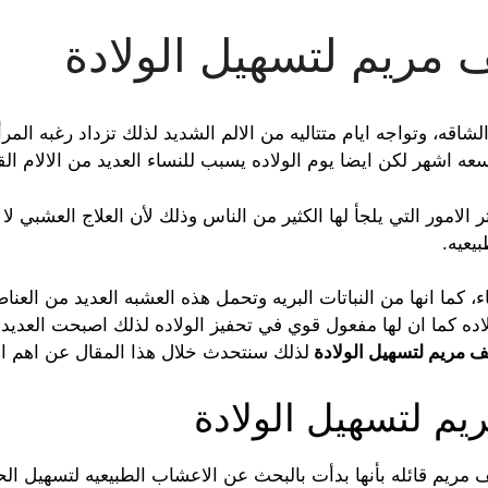
مريم لتسهيل الولادة
الشاقه، وتواجه ايام متتاليه من الالم الشديد لذلك تزداد رغبه ا
تسعه اشهر
لكن ايضا يوم الولا
د
ه يسبب للنساء الع
د
ي
د
من الالام الق
الامور التي يل
ج
أ لها الكثير من الناس وذلك لأن العلا
ج
العشبي لا ي
يعيه.
، كما انها من النباتات البريه وتحمل هذه العشبه الع
د
ي
د
من العناصر
ا
د
ه كما ان لها مفعول قوي في تحفيز الولا
د
ه
لذلك اصبحت الع
د
ي
د
م
 مريم لتسهيل الولادة
لذلك سنتح
د
ث خلال هذا المقال عن اهم 
م لتسهيل الولادة
مريم قائله بأنها بدأت بالبحث عن الاعشاب الطبيعيه لتسهيل ال