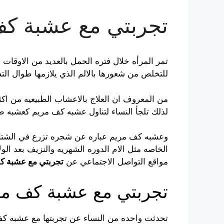
تجربتي مع عشبة كف 
تمر المرأه خلال فتره الحمل بالعديد من الاوقات 
للتخلص من شعورها بالالم الذي يلازمها طوال ال
من المعروف ان العلا
ج
بالاعشاب الطبيعيه من اكثر 
لذلك تل
ج
أ النساء لتناول عشبه كف مريم كعشبه طب
وعشبه كف مريم عباره عن ش
ج
ره تزرع في الشتاء
الخاصه مثل الام ال
د
وره الشهريه والنزيف بع
د
الول
مواقع التواصل الا
ج
تماعي عن
تجربتي مع عشبة كف
تجربتي مع عشبة كف مري
تحدثت واحده من النساء عن تجربتها مع عشبه كف 