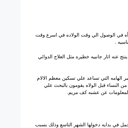
لمرأه في الوصول الي وقت الولاده في اسرع وقت
اسيه .
نت
ج
عنه اثار
ج
انبيه خطيره مثل العلا
ج
ال
د
وائي
 الهامه التي تساع
د
علي تسكين معظم الالام
ن النساء قبل الولاه يقومون بالبحث علي
المعلومات عن عشبه كف مريم
.
حمل في بدايه دخولها الشهر التاسع وذلك بسبب