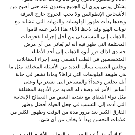
بشكل يومى ويرى أن الجميع يبتعدون عنه حتى أصبح من
الأشخاص الإنطوائيين ولا يحب الخروج خارج الغرفة
وبعدها بدأت ظهور الهلوسات والنوبات التى تتشابه مع
نوبات الهلع وقد لاحظ الأباء هذا الأمر عليه قاموا
بالذهاب إلى المستشفى من أجل إجراء الفحوصات
المختلفة التى ظهر فيه أنه لم يُعانى من أى مرض
جسدى لذلك قرر أبوه الذهاب إلى أحد الأطباء
المتخصصين فى الطب النفسى وبعد إجراء المقابلات
وجلس الطبيب يسأل العديد من الأسئلة المختلفة مثل ما
هي طبيعة الهلوسات التي تراها؟ وماذا تشعر فى حالة
أنك تجلس وحيداً؟ والمشاعر التى تشعر بها وعلى
أساس الأمر قد وصف له العديد من الأدوية المختلفة
مثل دواء ابليفاي مع تقديم البعض من النصائح الإيجابية
التى أدت إلى التسبب فى جعل الحياة أفضل وظهر
الفارق الكبير بعد مرور مدة من الوقت وظهور الكثير من
علامات التحسن وبدأ لا يخاف من أى شئ.
يمكنك أن تقرأ عن البعض من التجارب الأخرى للعديد من