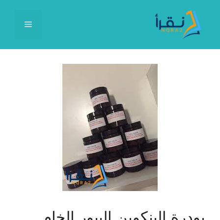
نتقل
لى
القائمة
لمحتوى
بودرة البنكوين البيور الخام