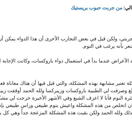
الي:
من جربت حبوب بريستيك
فنا فيما سبق على باروكسات بروكسيتين ١٠ تجربتي، ولكن قيل في بعض التجارب الأخرى أن 
عر بأنه يرغب في النوم.
الأعراض عندما بدأ في استعمال دواء باروكسات، وكانت الإجابة ا
تعتبر مشابهة بهذه المشكلة، والتي قيل فيها أن هناك معاناة فعل
لع وصرفت لي الطبيبة باروكسات وزيبركسا ولله الحمد أوقفت زيب
رة النوم فأنا لا اعرف الشبع وفي الأشهر الأخيرة خرجت لي مشكل
ان اتخلص من هذه المشكلة واعيش بنوم طبيعي وراس طبيعي بإ
 كذلك ولله الحمد ولكن بقيت هذه المشكلة المزعجة جداً وهي كل ي