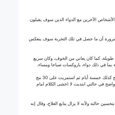
ب الأشخاص الآخرين مع الدواء الذين سوف يقبلون
 بالضرورة أن ما حصل في تلك التجربة سوف ينعكس
طويلة، كما كان يعاني من الخوف، وكان سريع
بما في ذلك دواء، باروكسات صباحا ومساء.
وأكمل وقال “وصف لي باروكسات 30 مج صباحا استخدمها بالتدرج في ابتديت ب 10 مج لمدة خمسة أيام ثم 20 مج كذلك خمسة أيام ثم استمريت على 30 مج
واضح في حالتي ابتديت لا اخشى الكلام امام
 حالته ولأنه لا يزال يتابع العلاج، وقال إنه