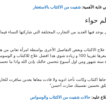
 غاية الأهمية:
شفيت من الاكتئاب بالاستغفار
 يوجد فيها العديد من التجارب المختلفة التي شاركتها النساء فيما 
اج الاكتئاب وبعض التفاصيل الأخرى بواسطة امرأة تعاني من هذ
التعليقات كما يلي “فيه حبوب اسمها باروكسات سعرها تقريبا 100 و زياده شوي
مدة ستة شهور ومن اول أسبوع تتحسن حالتك بإذن الله واذا ما تحس
ها اكتئاب وكانت تأخذ ادويه ولا فادت معاها بعدين سافرت للخ
طلق تحسين نفسيتك صارت أحسن”
اع عليه:
حالات شفيت من الاكتئاب والوسواس