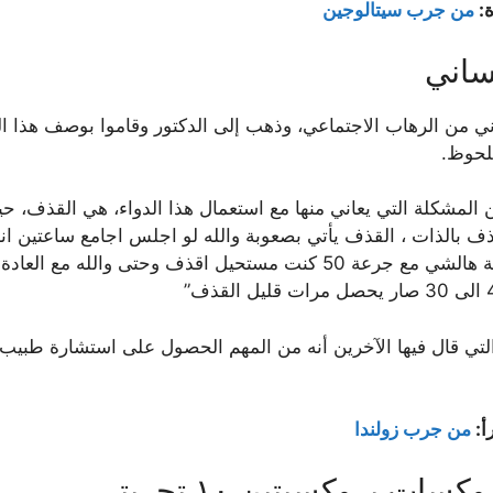
ة:
من جرب سيتالوجين
ي من الرهاب الاجتماعي، وذهب إلى الدكتور وقاموا بوصف هذا ال
ملحوظ.
 المشكلة التي يعاني منها مع استعمال هذا الدواء، هي القذف، 
لقذف بالذات ، القذف يأتي بصعوبة والله لو اجلس اجامع ساعتي
15 ربع ساعة مع جرعة 30 سبب لي مشكلة حرجة هالشي مع جرعة 50 كنت مست
 التي قال فيها الآخرين أنه من المهم الحصول على استشارة طبيب ف
أ:
من جرب زولندا
ت بروكسيتين ١٠ تجربتي