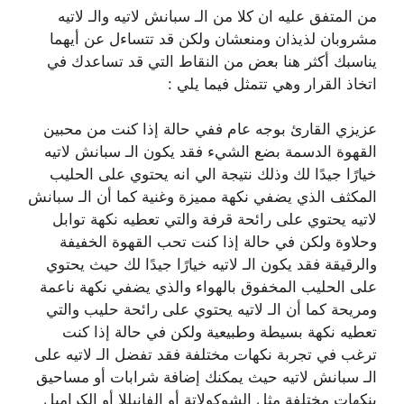
من المتفق عليه ان كلا من الـ سبانش لاتيه والـ لاتيه
مشروبان لذيذان ومنعشان ولكن قد تتساءل عن أيهما
يناسبك أكثر هنا بعض من النقاط التي قد تساعدك في
اتخاذ القرار وهي تتمثل فيما يلي :
عزيزي القارئ بوجه عام ففي حالة إذا كنت من محبين
القهوة الدسمة بضع الشيء فقد يكون الـ سبانش لاتيه
خيارًا جيدًا لك وذلك نتيجة الي انه يحتوي على الحليب
المكثف الذي يضفي نكهة مميزة وغنية كما أن الـ سبانش
لاتيه يحتوي على رائحة قرفة والتي تعطيه نكهة توابل
وحلاوة ولكن في حالة إذا كنت تحب القهوة الخفيفة
والرقيقة فقد يكون الـ لاتيه خيارًا جيدًا لك حيث يحتوي
على الحليب المخفوق بالهواء والذي يضفي نكهة ناعمة
ومريحة كما أن الـ لاتيه يحتوي على رائحة حليب والتي
تعطيه نكهة بسيطة وطبيعية ولكن في حالة إذا كنت
ترغب في تجربة نكهات مختلفة فقد تفضل الـ لاتيه على
الـ سبانش لاتيه حيث يمكنك إضافة شرابات أو مساحيق
بنكهات مختلفة مثل الشوكولاتة أو الفانيللا أو الكراميل