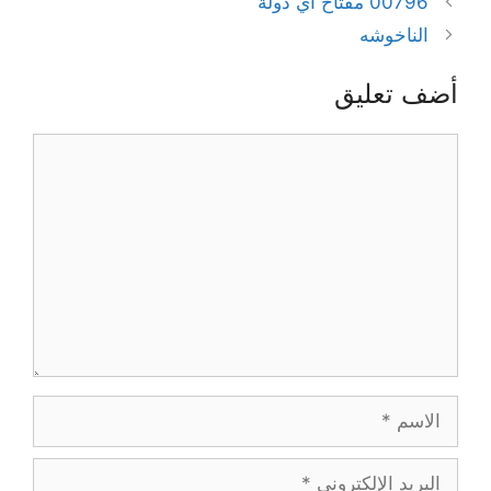
00796 مفتاح اي دولة
الناخوشه
أضف تعليق
تعليق
الاسم
البريد